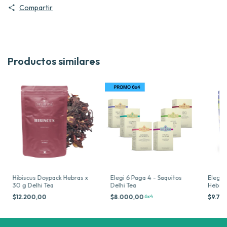
Compartir
Productos similares
Hibiscus Doypack Hebras x
Elegi 6 Paga 4 - Saquitos
Elegi 
30 g Delhi Tea
Delhi Tea
Hebras
$12.200,00
$8.000,00
6x4
$9.70