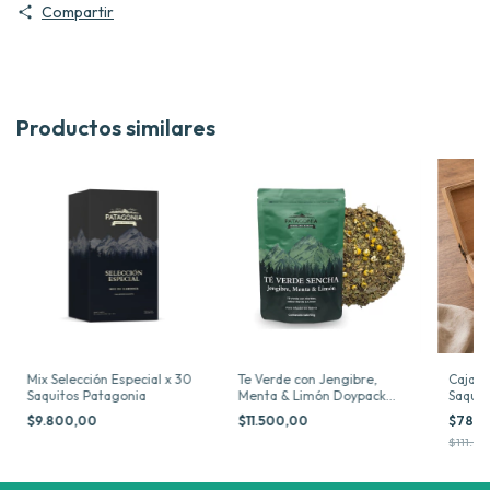
Compartir
Productos similares
Mix Selección Especial x 30
Te Verde con Jengibre,
Caja d
Saquitos Patagonia
Menta & Limón Doypack
Saquit
Hebras x 50 g Patagonia
$9.800,00
$11.500,00
$78.0
$111.50