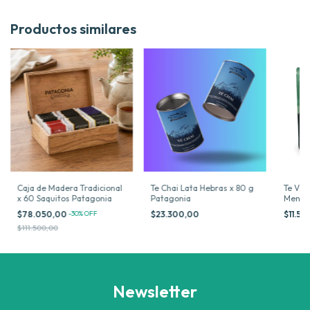
Productos similares
Caja de Madera Tradicional
Te Chai Lata Hebras x 80 g
Te Ver
x 60 Saquitos Patagonia
Patagonia
Menta
Hebras
$78.050,00
-
30
%
OFF
$23.300,00
$11.5
$111.500,00
Newsletter