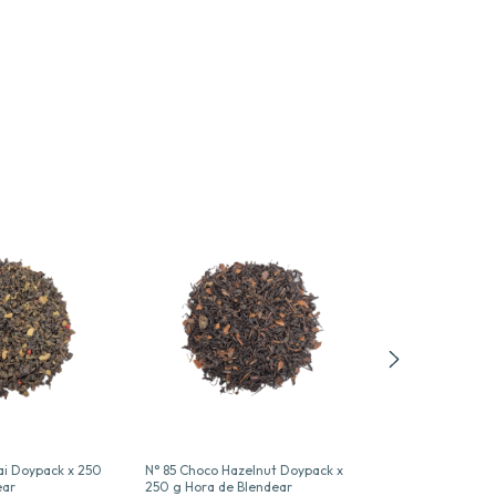
ai Doypack x 250
N° 85 Choco Hazelnut Doypack x
N° 82 Te Verde 
ear
250 g Hora de Blendear
Menta Doypack 