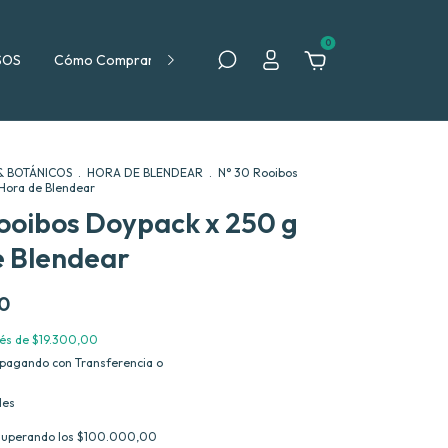
0
SOS
Cómo Comprar
Política de Devolución
& BOTÁNICOS
.
HORA DE BLENDEAR
.
N° 30 Rooibos
Hora de Blendear
ooibos Doypack x 250 g
e Blendear
0
rés de
$19.300,00
pagando con Transferencia o
les
superando los
$100.000,00