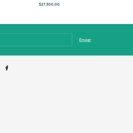
Blendear
$27.300,00
$29.600,00