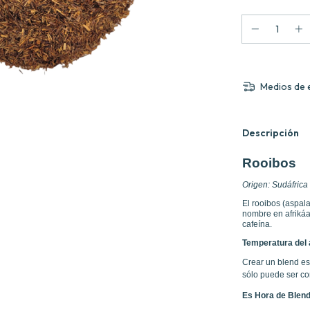
Medios de 
Descripción
Rooibos
Origen: Sudáfrica
El rooibos (aspala
nombre en afrikáan
cafeína.
Temperatura del a
Crear un blend es
sólo puede ser co
Es Hora de Blend