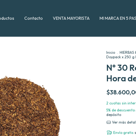
oductos
Contacto
VENTA MAYORISTA
MI MARCA EN 5 PA
Inicio
.
HIERBAS 
Doypack x 250 g 
N° 30 R
Hora d
$38.600,0
2
cuotas sin inte
5% de descuento
depósito
Ver más detal
Envío gratis