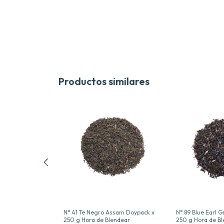
Productos similares
ngo Doypack x
N° 41 Te Negro Assam Doypack x
N° 89 Blue Earl 
endear
250 g Hora de Blendear
250 g Hora de B