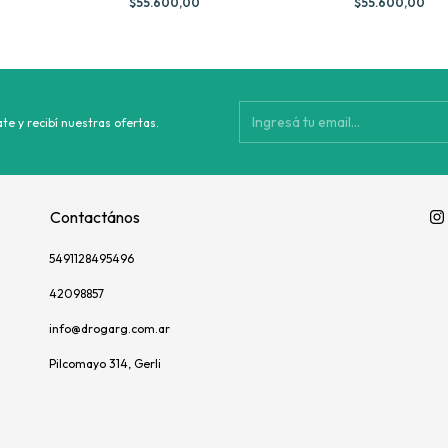
$55.600,00
$55.600,00
te y recibí nuestras ofertas.
Contactános
5491128495496
42098857
info@drogarg.com.ar
Pilcomayo 314, Gerli