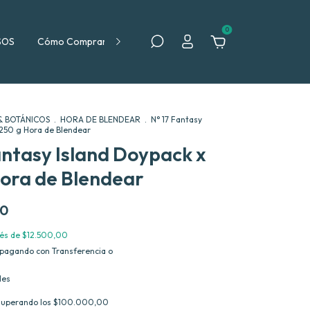
0
SOS
Cómo Comprar
Política de Devolución
& BOTÁNICOS
.
HORA DE BLENDEAR
.
N° 17 Fantasy
 250 g Hora de Blendear
antasy Island Doypack x
ora de Blendear
00
rés de
$12.500,00
pagando con Transferencia o
les
superando los
$100.000,00