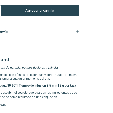
envío
land
ra de naranja, pétalos de flores y vainilla
mático con pétalos de caléndula y flores azules de malva.
ra tomar a cualquier momento del día.
gua 80-90° | Tiempo de infusión 3-5 min | 2 g por taza
 descubrir el secreto que guardan los ingredientes y que
nocido como resultado de una conjunción.
ear.