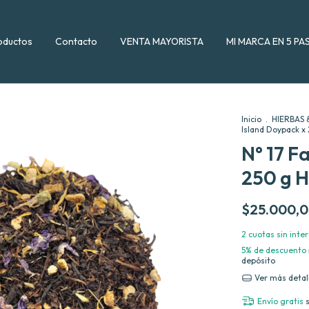
oductos
Contacto
VENTA MAYORISTA
MI MARCA EN 5 PA
Inicio
.
HIERBAS 
Island Doypack x
N° 17 F
250 g H
$25.000,
2
cuotas sin inte
5% de descuento
depósito
Ver más detal
Envío gratis