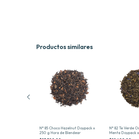
Productos similares
rganico Chai
N° 85 Choco Hazelnut Doypack x
N° 82 Te Verde O
Hora de
250 g Hora de Blendear
Menta Doypack x
Blendear