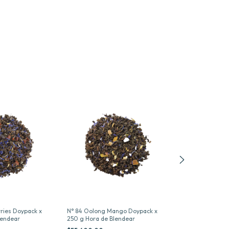
ries Doypack x
N° 84 Oolong Mango Doypack x
N° 86 Apple Car
lendear
250 g Hora de Blendear
250 g Hora de B