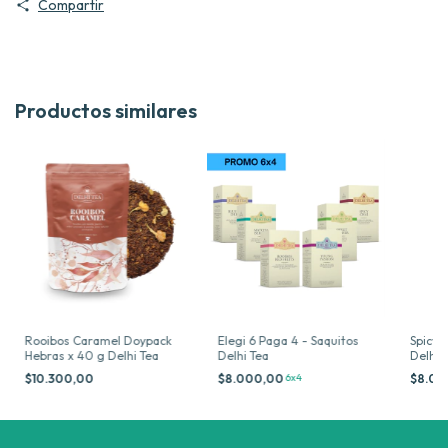
Compartir
Productos similares
Rooibos Caramel Doypack
Elegi 6 Paga 4 - Saquitos
Spicy 
Hebras x 40 g Delhi Tea
Delhi Tea
Delhi 
$10.300,00
$8.000,00
6x4
$8.00