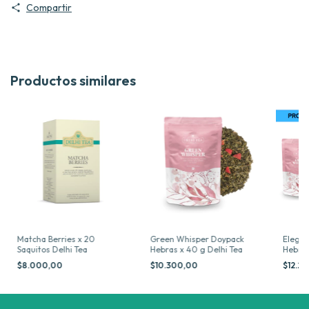
Compartir
Productos similares
Matcha Berries x 20
Green Whisper Doypack
Elegi 
Saquitos Delhi Tea
Hebras x 40 g Delhi Tea
Hebras
$8.000,00
$10.300,00
$12.2