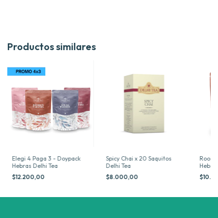
Productos similares
Elegi 4 Paga 3 - Doypack
Spicy Chai x 20 Saquitos
Rooib
Hebras Delhi Tea
Delhi Tea
Hebras
$12.200,00
$8.000,00
$10.3