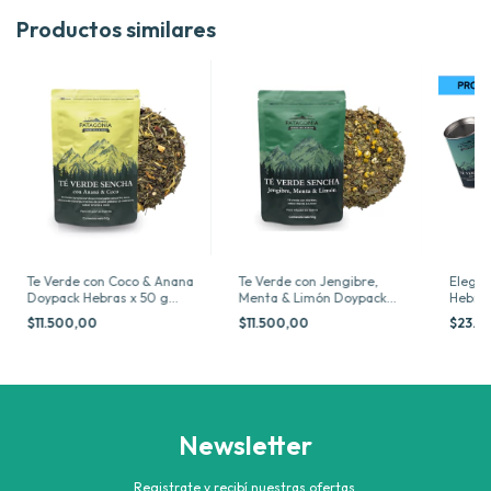
Productos similares
Te Verde con Coco & Anana
Te Verde con Jengibre,
Elegi 
Doypack Hebras x 50 g
Menta & Limón Doypack
Hebras
Patagonia
Hebras x 50 g Patagonia
$11.500,00
$11.500,00
$23.3
Newsletter
Registrate y recibí nuestras ofertas.