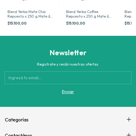
Blend Yerba Mate Chai
Blend Yerba Coffee
Blend 
Repuesto x 250 g Mate &
Repuesto x 250 g Mate &
Repues
Co
Co
Co
$15.100,00
$15.100,00
$15.1
Newsletter
Registrate y recibí nuestras ofertas.
Categorías
Contactános