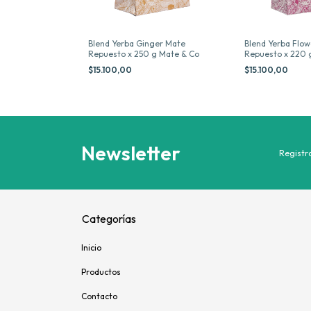
 Fresh Repuesto
Blend Yerba Ginger Mate
Blend Yerba Flo
o
Repuesto x 250 g Mate & Co
Repuesto x 220 
$15.100,00
$15.100,00
Newsletter
Registra
Categorías
Inicio
Productos
Contacto