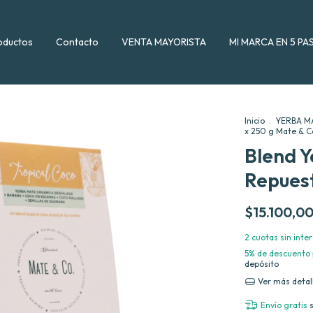
oductos
Contacto
VENTA MAYORISTA
MI MARCA EN 5 PA
Inicio
.
YERBA M
x 250 g Mate & C
Blend Y
Repuest
$15.100,0
2
cuotas sin inte
5% de descuento
depósito
Ver más detal
Envío gratis