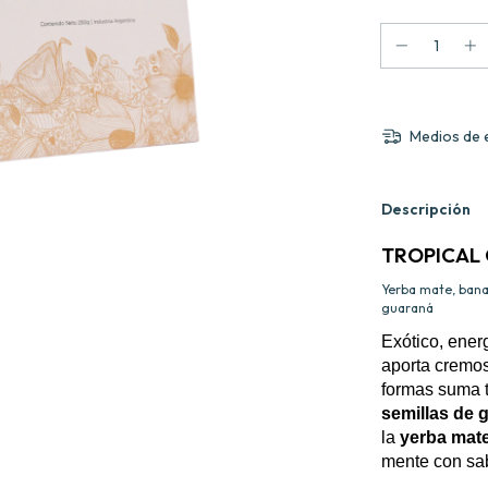
Medios de 
Descripción
TROPICAL
Yerba mate, bana
guaraná
Exótico, ener
aporta cremosi
formas suma t
semillas de 
la
yerba mat
mente con sab