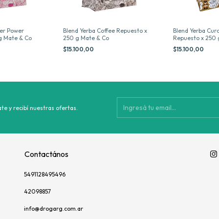
wer Power
Blend Yerba Coffee Repuesto x
Blend Yerba Cur
g Mate & Co
250 g Mate & Co
Repuesto x 250 
$15.100,00
$15.100,00
te y recibí nuestras ofertas.
Contactános
5491128495496
42098857
info@drogarg.com.ar