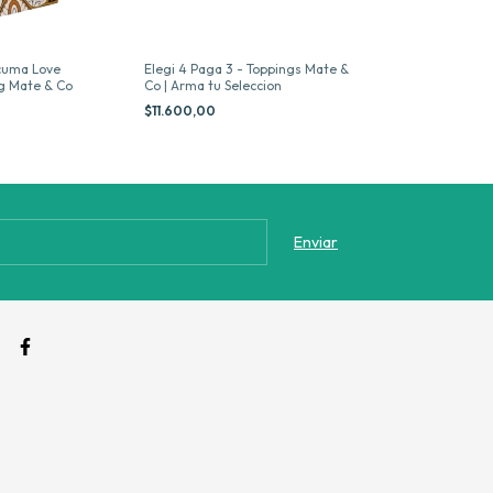
cuma Love
Elegi 4 Paga 3 - Toppings Mate &
Elegi 4 Paga 3 
g Mate & Co
Co | Arma tu Seleccion
Co
$11.600,00
$15.100,00