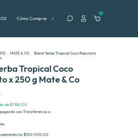
0
SOS
Cómo Comprar
Política de Devolución
ATE
.
MATE & CO
.
Blend Yerba Tropical Coco Repuesto
o
erba Tropical Coco
o x 250 g Mate & Co
0
rés de
$7.550,00
pagando con Transferencia o
les
superando los
$100.000,00