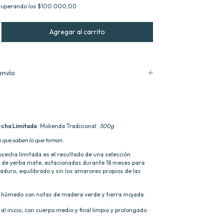
superando los
$100.000,00
envío
cha Limitada
· Molienda Tradicional ·
500g
 que saben lo que toman.
osecha limitada es el resultado de una selección
s de yerba mate, estacionadas durante 18 meses para
maduro, equilibrado y sin los amarores propios de las
 húmedo con notas de madera verde y tierra mojada.
al inicio, con cuerpo medio y final limpio y prolongado.