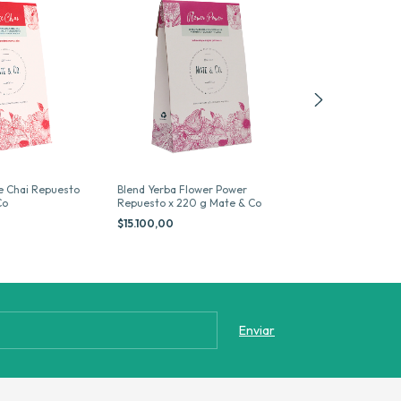
e Chai Repuesto
Blend Yerba Flower Power
Blend Yerba Tro
Co
Repuesto x 220 g Mate & Co
Repuesto x 250
$15.100,00
$15.100,00