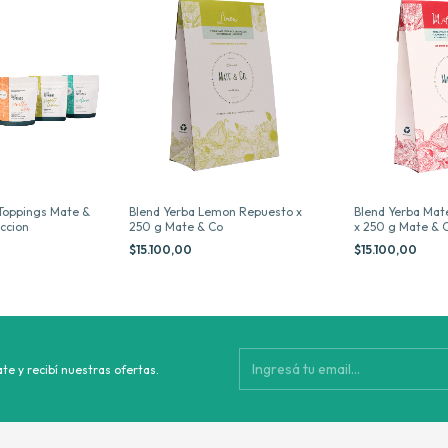
 Toppings Mate &
Blend Yerba Lemon Repuesto x
Blend Yerba Mat
eccion
250 g Mate & Co
x 250 g Mate & 
$15.100,00
$15.100,00
te y recibí nuestras ofertas.