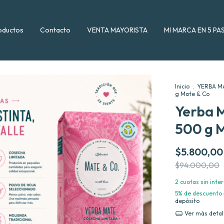
oductos
Contacto
VENTA MAYORISTA
MI MARCA EN 5 PA
Inicio
.
YERBA M
g Mate & Co
Yerba 
500 g 
$5.800,00
$94.000,00
2
cuotas sin inte
5% de descuento
depósito
Ver más detal