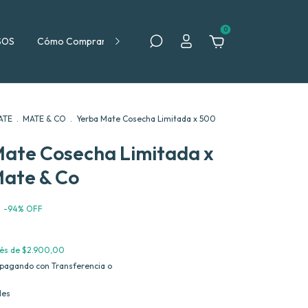
0
SOS
Cómo Comprar
Política de Devolución
ATE
.
MATE & CO
.
Yerba Mate Cosecha Limitada x 500
Mate Cosecha Limitada x
Mate & Co
-
94
%
OFF
rés de
$2.900,00
pagando con Transferencia o
les