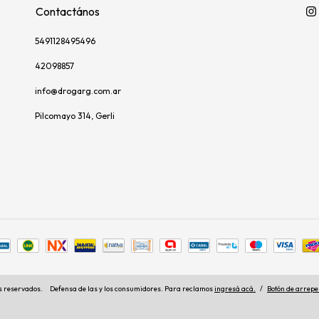
Contactános
5491128495496
42098857
info@drogarg.com.ar
Pilcomayo 314, Gerli
s reservados.
Defensa de las y los consumidores. Para reclamos
ingresá acá.
/
Botón de arrepe