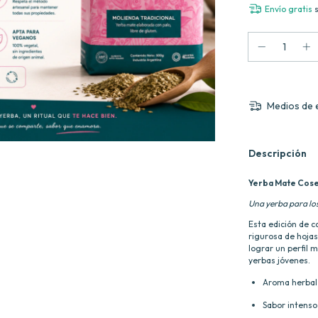
Envío gratis
Medios de 
Descripción
Yerba Mate Cose
Una yerba para los
Esta edición de c
rigurosa de hoja
lograr un perfil 
yerbas jóvenes.
Aroma herbal
Sabor intenso 