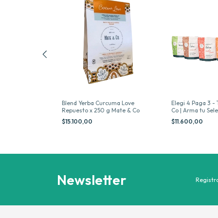
 Latas Mate & Co
Blend Yerba Curcuma Love
Elegi 4 Paga 3 -
Repuesto x 250 g Mate & Co
Co | Arma tu Sel
$15.100,00
$11.600,00
Newsletter
Registra