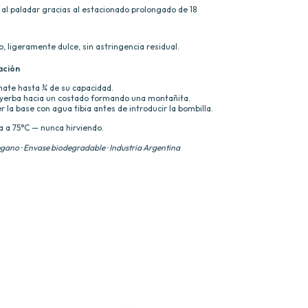
al paladar gracias al estacionado prolongado de 18
, ligeramente dulce, sin astringencia residual.
ación
mate hasta ¾ de su capacidad.
a yerba hacia un costado formando una montañita.
la base con agua tibia antes de introducir la bombilla.
a a 75°C — nunca hirviendo.
vegano · Envase biodegradable · Industria Argentina