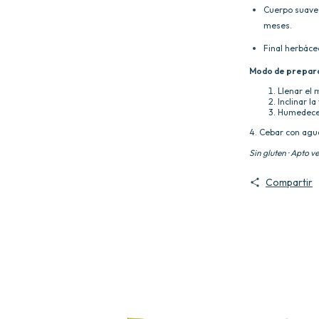
Cuerpo suave 
meses.
Final herbáceo
Modo de prepar
Llenar el 
Inclinar l
Humedecer 
4. Cebar con agu
Sin gluten · Apto 
Compartir