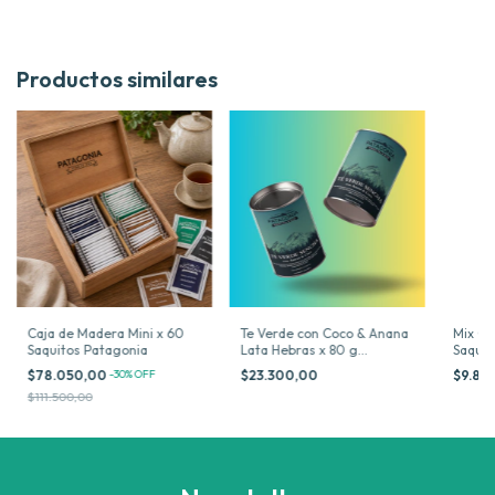
Productos similares
Caja de Madera Mini x 60
Te Verde con Coco & Anana
Mix Cl
Saquitos Patagonia
Lata Hebras x 80 g
Saquit
Patagonia
$78.050,00
-
30
%
OFF
$23.300,00
$9.80
$111.500,00