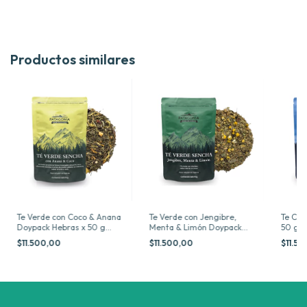
Productos similares
Te Verde con Coco & Anana
Te Verde con Jengibre,
Te Cha
Doypack Hebras x 50 g
Menta & Limón Doypack
50 g P
Patagonia
Hebras x 50 g Patagonia
$11.500,00
$11.500,00
$11.5