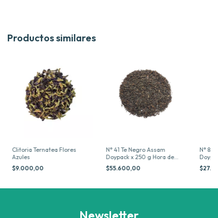
Productos similares
Clitoria Ternatea Flores
N° 41 Te Negro Assam
N° 85 
Azules
Doypack x 250 g Hora de
Doypac
Blendear
Blende
$9.000,00
$55.600,00
$27.3
Newsletter