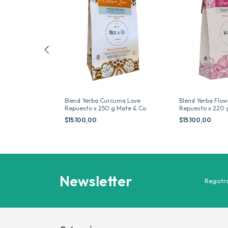
 Mentas
Blend Yerba Curcuma Love
Blend Yerba Flo
g Mate & Co
Repuesto x 250 g Mate & Co
Repuesto x 220 
$15.100,00
$15.100,00
Newsletter
Registra