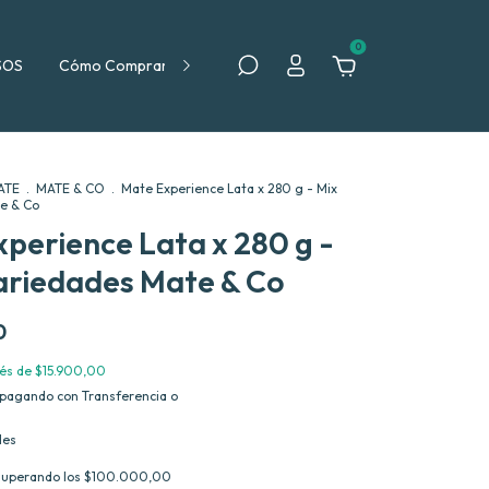
0
SOS
Cómo Comprar
Política de Devolución
ATE
.
MATE & CO
.
Mate Experience Lata x 280 g - Mix
e & Co
perience Lata x 280 g -
ariedades Mate & Co
0
rés de
$15.900,00
pagando con Transferencia o
les
superando los
$100.000,00