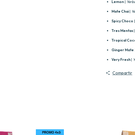
Lemon
|
Yerb
Mate Chai
|
Ye
Spicy Choco
Tres Mentas
Tropical Coc
Ginger Mate
Very Fresh
|
Y
Compartir