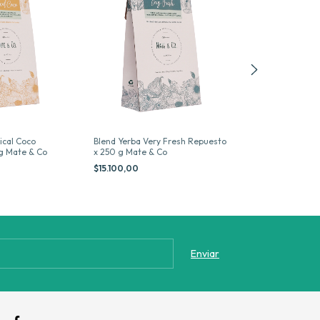
ical Coco
Blend Yerba Very Fresh Repuesto
Blend Yerba Gin
g Mate & Co
x 250 g Mate & Co
Repuesto x 250
$15.100,00
$15.100,00