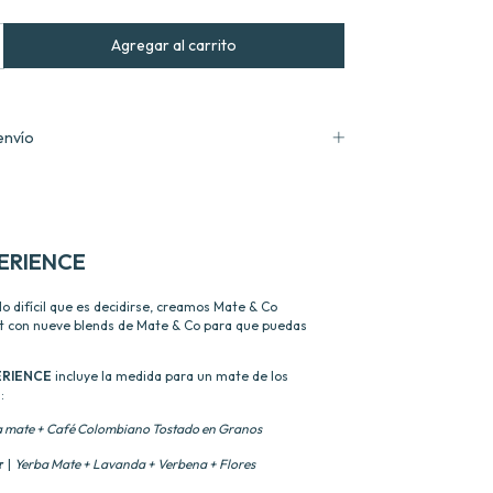
envío
ERIENCE
 difícil que es decidirse, creamos Mate & Co
kit con nueve blends de Mate & Co para que puedas
ERIENCE
incluye la medida para un mate de los
:
a mate + Café Colombiano Tostado en Granos
r
|
Yerba Mate + Lavanda + Verbena + Flores