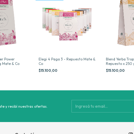
wer Power
Elegi 4 Paga 3 - Repuesto Mate &
Blend Yerba Trop
g Mate & Co
Co
Repuesto x 250 
$15.100,00
$15.100,00
te y recibí nuestras ofertas.