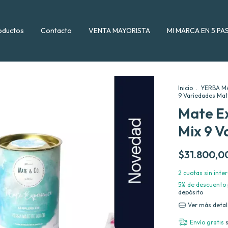
oductos
Contacto
VENTA MAYORISTA
MI MARCA EN 5 PA
Inicio
.
YERBA M
9 Variedades Mat
Mate Ex
Mix 9 V
$31.800,0
2
cuotas sin inte
5% de descuento
depósito
Ver más detal
Envío gratis