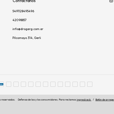
Contactános
5491128495496
42098857
info@drogarg.com.ar
Pilcomayo 314, Gerli
s reservados.
Defensa de las y los consumidores. Para reclamos
ingresá acá.
/
Botón de arrepe