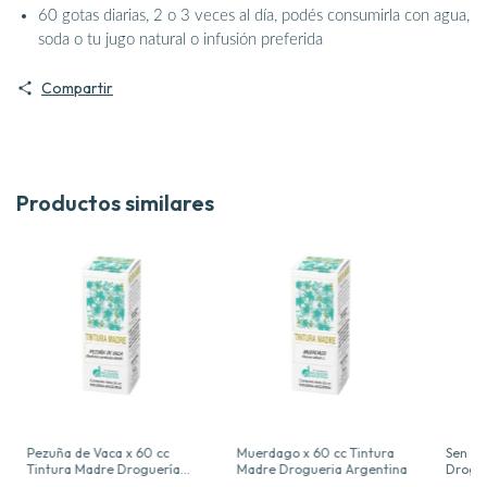
60 gotas diarias, 2 o 3 veces al día, podés consumirla con agua,
soda o tu jugo natural o infusión preferida
Compartir
Productos similares
Pezuña de Vaca x 60 cc
Muerdago x 60 cc Tintura
Sen x 
Tintura Madre Droguería
Madre Drogueria Argentina
Drogue
Argentina