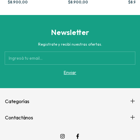
$8.900,00
$8.900,00
$8.90
Newsletter
Registrate y recibí nuestras ofertas.
Categorías
Contactános