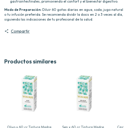
gastrointestinales, promoviendo el confort y el bienestar digestivo.
Modo de Preparación:
Diluir 60 gotas diarias en agua, soda, jugo natural
o tu infusión preferida. Se recomienda dividir la dosis en 2 o 3 veces al día,
siguiendo las indicaciones de tu profesional de la salud.
Compartir
Productos similares
Olivo x 60 cc Tintura Madre
Sen x 60 cc Tintura Madre
Castañ