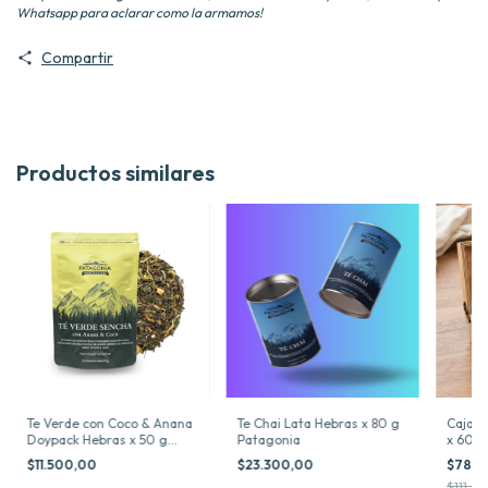
Whatsapp para aclarar como la armamos!
Compartir
Productos similares
Te Verde con Coco & Anana
Te Chai Lata Hebras x 80 g
Caja d
Doypack Hebras x 50 g
Patagonia
x 60 S
Patagonia
$11.500,00
$23.300,00
$78.0
$111.50