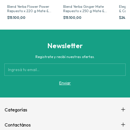
Blend Yerba Flower Power
Blend Yerba Ginger Mate
Elegi 
Repuesto x 220 g Mate &
Repuesto x 250 g Mate &
& Co
Co
Co
$15.100,00
$15.100,00
$24.5
Newsletter
Registrate y recibí nuestras ofertas.
Categorías
Contactános