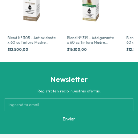
Blend N° 305 - Antioxidante
Blend N° 319 - Adelgazante
Blend 
x 60 cc Tintura Madre
x 60 cc Tintura Madre
60 cc 
Drogueria Argentina
Drogueria Argentina
Drogue
$12.500,00
$16.100,00
$12.5
Newsletter
Registrate y recibí nuestras ofertas.