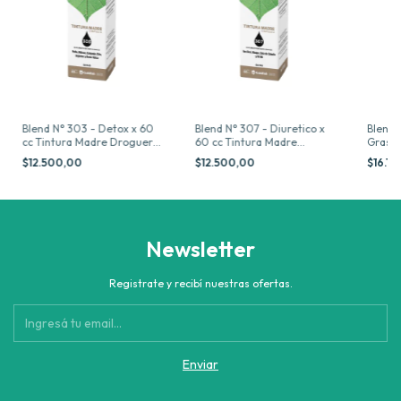
Blend N° 303 - Detox x 60
Blend N° 307 - Diuretico x
Blend 
cc Tintura Madre Drogueria
60 cc Tintura Madre
Grasas
Argentina
Drogueria Argentina
Madre 
$12.500,00
$12.500,00
$16.1
Newsletter
Registrate y recibí nuestras ofertas.