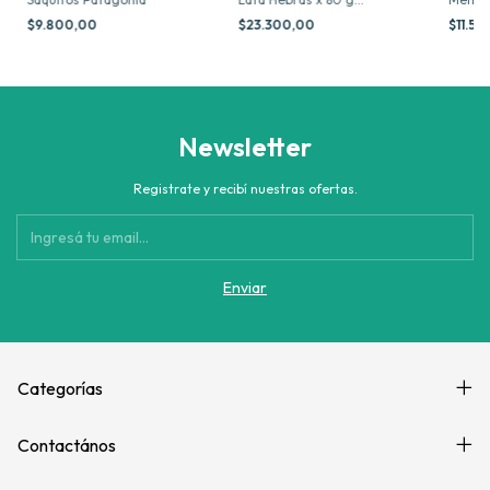
Patagonia
Hebras
$9.800,00
$23.300,00
$11.5
Newsletter
Registrate y recibí nuestras ofertas.
Categorías
Contactános