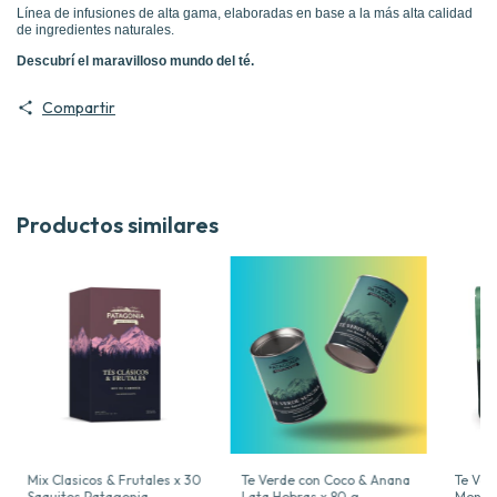
Línea de infusiones de alta gama, elaboradas en base a la más alta calidad
de ingredientes naturales.
Descubrí el maravilloso mundo del té.
Compartir
Productos similares
Mix Clasicos & Frutales x 30
Te Verde con Coco & Anana
Te Ver
Saquitos Patagonia
Lata Hebras x 80 g
Menta