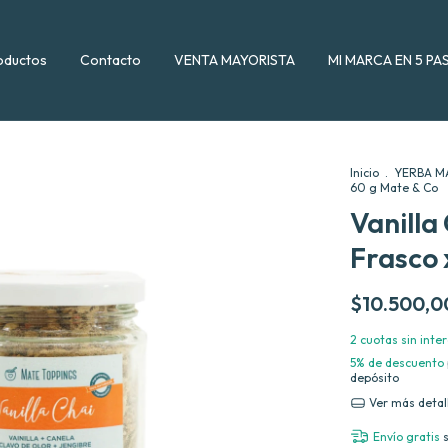
oductos
Contacto
VENTA MAYORISTA
MI MARCA EN 5 PA
Inicio
.
YERBA M
60 g Mate & Co
Vanilla
Frasco 
$10.500,0
2
cuotas sin inte
5% de descuento
depósito
Ver más detal
Envío gratis