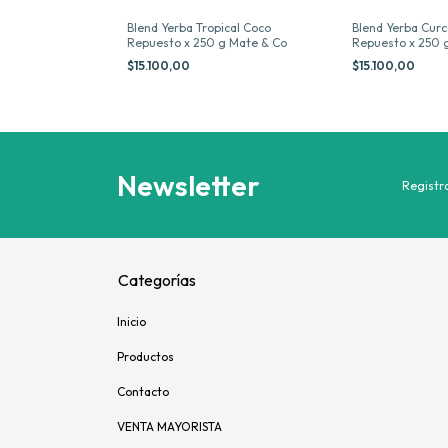
 Mentas
Blend Yerba Tropical Coco
Blend Yerba Cur
g Mate & Co
Repuesto x 250 g Mate & Co
Repuesto x 250 
$15.100,00
$15.100,00
Newsletter
Registra
Categorías
Inicio
Productos
Contacto
VENTA MAYORISTA