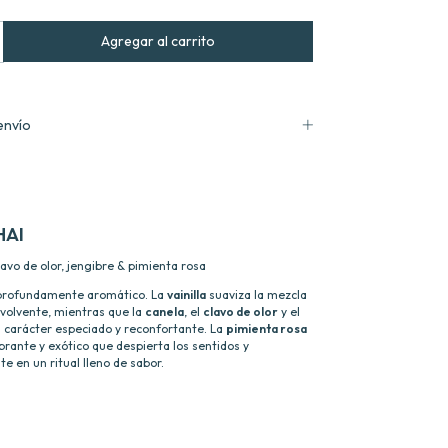
envío
HAI
clavo de olor, jengibre & pimienta rosa
y profundamente aromático. La
vainilla
suaviza la mezcla
nvolvente, mientras que la
canela
, el
clavo de olor
y el
 carácter especiado y reconfortante. La
pimienta rosa
rante y exótico que despierta los sentidos y
e en un ritual lleno de sabor.