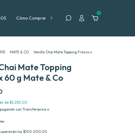
0
SOS
Cómo Comprar
Política de Devolución
ATE
.
MATE & CO
.
Vanilla Chai Mate Topping Frasco x
 Chai Mate Topping
x 60 g Mate & Co
0
rés de
$5.250,00
pagando con Transferencia o
les
superando los
$100.000,00