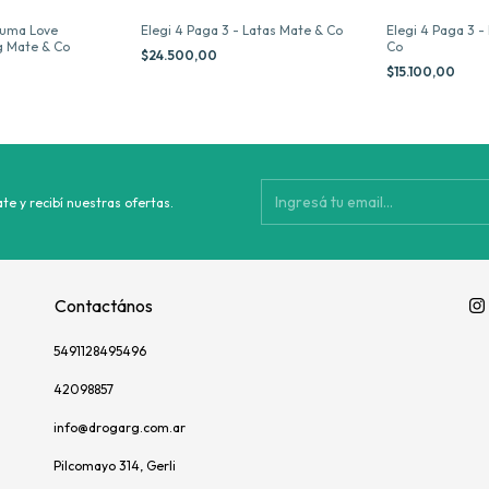
cuma Love
Elegi 4 Paga 3 - Latas Mate & Co
Elegi 4 Paga 3 
g Mate & Co
Co
$24.500,00
$15.100,00
te y recibí nuestras ofertas.
Contactános
5491128495496
42098857
info@drogarg.com.ar
Pilcomayo 314, Gerli