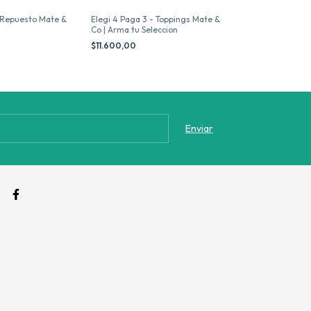
- Repuesto Mate &
Elegi 4 Paga 3 - Toppings Mate &
Blend Yerba Gin
Co | Arma tu Seleccion
Repuesto x 250
$11.600,00
$15.100,00