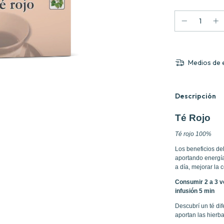
Medios de 
Descripción
Té Rojo
Té rojo 100%
Los beneficios de
aportando energía
a día, mejorar la
Consumir 2 a 3 ve
infusión 5 min
Descubrí un té dif
aportan las hierb