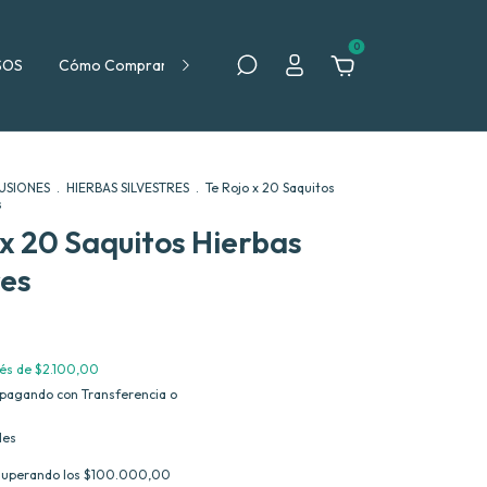
0
SOS
Cómo Comprar
Política de Devolución
FUSIONES
.
HIERBAS SILVESTRES
.
Te Rojo x 20 Saquitos
s
 x 20 Saquitos Hierbas
res
rés de
$2.100,00
pagando con Transferencia o
les
superando los
$100.000,00