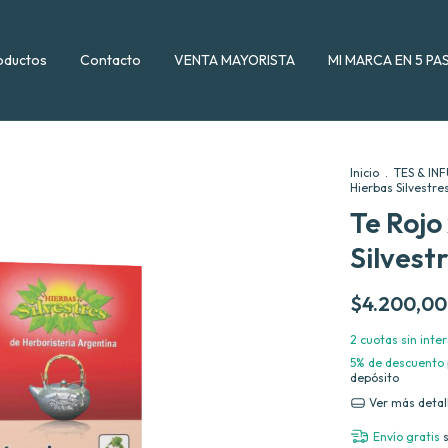
oductos
Contacto
VENTA MAYORISTA
MI MARCA EN 5 PA
Inicio
.
TES & IN
Hierbas Silvestre
Te Rojo
Silvest
$4.200,00
2
cuotas sin inte
5% de descuento
depósito
Ver más detal
Envío gratis