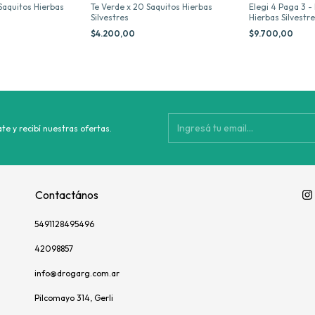
 Saquitos Hierbas
Te Verde x 20 Saquitos Hierbas
Elegi 4 Paga 3 
Silvestres
Hierbas Silvestr
$4.200,00
$9.700,00
te y recibí nuestras ofertas.
Contactános
5491128495496
42098857
info@drogarg.com.ar
Pilcomayo 314, Gerli