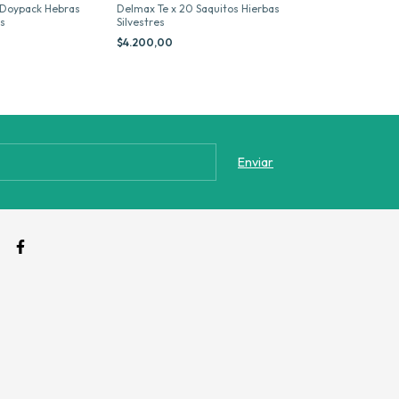
- Doypack Hebras
Delmax Te x 20 Saquitos Hierbas
Coles Te x 20 Sa
es
Silvestres
Silvestres
$4.200,00
$4.200,00