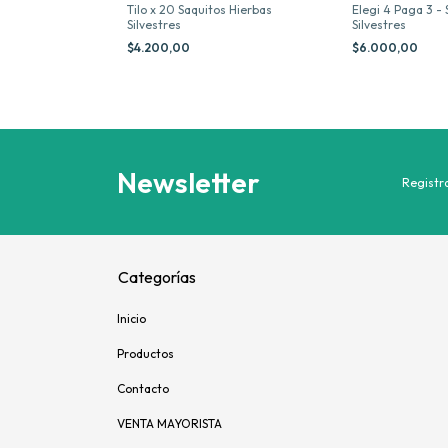
ini x 60
Tilo x 20 Saquitos Hierbas
Elegi 4 Paga 3 -
Silvestres
Silvestres
Silvestres
OFF
$4.200,00
$6.000,00
Newsletter
Registra
Categorías
Inicio
Productos
Contacto
VENTA MAYORISTA