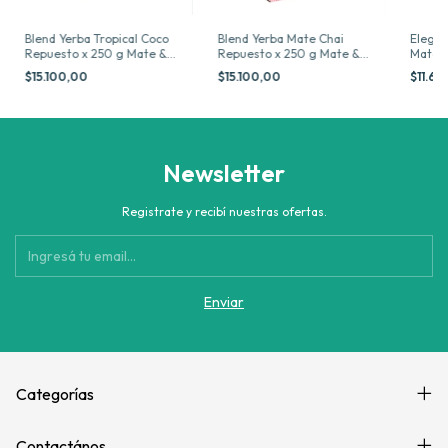
Blend Yerba Tropical Coco
Blend Yerba Mate Chai
Elegi 
Repuesto x 250 g Mate &
Repuesto x 250 g Mate &
Mate &
Co
Co
Selecc
$15.100,00
$15.100,00
$11.6
Newsletter
Registrate y recibí nuestras ofertas.
Categorías
Contactános