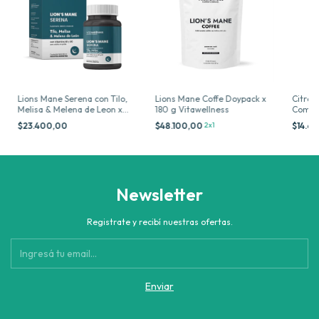
Lions Mane Coffe Doypack x
Citrat
Lions Mane Serena con Tilo,
180 g Vitawellness
Compri
Melisa & Melena de Leon x
60 cc Vitawellness
$48.100,00
2x1
$14.6
$23.400,00
Newsletter
Registrate y recibí nuestras ofertas.