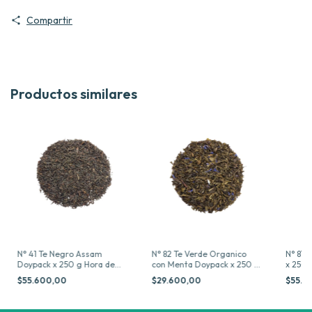
Compartir
Productos similares
N° 41 Te Negro Assam
N° 82 Te Verde Organico
N° 87 
Doypack x 250 g Hora de
con Menta Doypack x 250 g
x 250 
Blendear
Hora de Blendear
$55.600,00
$29.600,00
$55.6