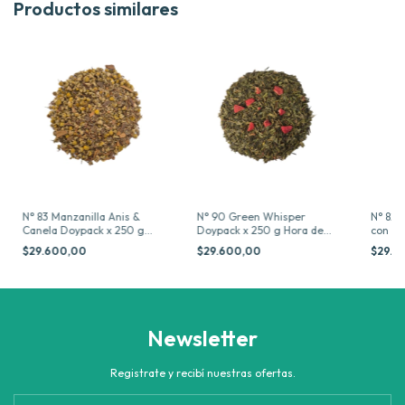
Productos similares
N° 83 Manzanilla Anis &
N° 90 Green Whisper
N° 82 
Canela Doypack x 250 g
Doypack x 250 g Hora de
con Me
Hora de Blendear
Blendear
Hora d
$29.600,00
$29.600,00
$29.6
Newsletter
Registrate y recibí nuestras ofertas.