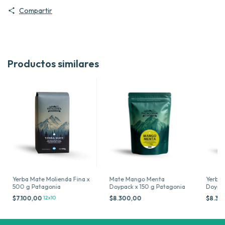
Compartir
Productos similares
Yerba Mate Molienda Fina x
Mate Mango Menta
Yerba 
500 g Patagonia
Doypack x 150 g Patagonia
Doypac
$7.100,00
12x10
$8.300,00
$8.30