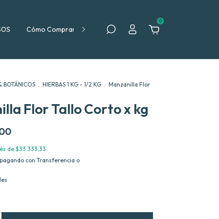
0
SOS
Cómo Comprar
Política de Devolución
& BOTÁNICOS
.
HIERBAS 1 KG - 1/2 KG
.
Manzanilla Flor
lla Flor Tallo Corto x kg
,00
rés de
$33.333,33
pagando con Transferencia o
les