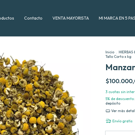
oductos
Contacto
VENTA MAYORISTA
MI MARCA EN 5 PA
Inicio
.
HIERBAS 
Tallo Corto x kg
Manzani
$100.000
3
cuotas sin inte
5% de descuento
depósito
Ver más detal
Envío gratis