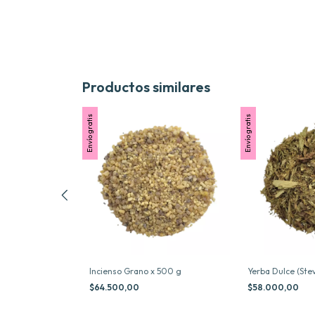
Productos similares
Envío gratis
Envío gratis
g
Incienso Grano x 500 g
Yerba Dulce (Stev
$64.500,00
$58.000,00