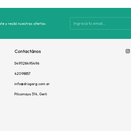
te y recibí nuestras ofertas.
Contactános
5491128495496
42098857
info@drogarg.com.ar
Pilcomayo 314, Gerli