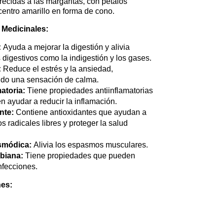
ecidas a las margaritas, con pétalos
centro amarillo en forma de cono.
Medicinales:
:
Ayuda a mejorar la digestión y alivia
digestivos como la indigestión y los gases.
:
Reduce el estrés y la ansiedad,
do una sensación de calma.
atoria:
Tiene propiedades antiinflamatorias
 ayudar a reducir la inflamación.
nte:
Contiene antioxidantes que ayudan a
os radicales libres y proteger la salud
smódica:
Alivia los espasmos musculares.
biana:
Tiene propiedades que pueden
nfecciones.
es: