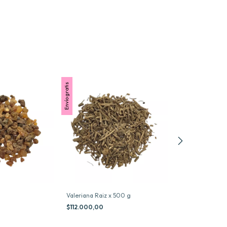
Envío gratis
Envío gratis
Valeriana Raiz x 500 g
Menta Hojas x k
$112.000,00
$33.500,00