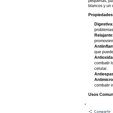
pequeñas, par
blancos y un 
Propiedades 
Digestiva
problemas 
Relajante
promovien
Antiinflam
que pueden
Antioxida
combatir l
celular.
Antiespa
Antimicro
combatir i
Usos Comun
Compartir