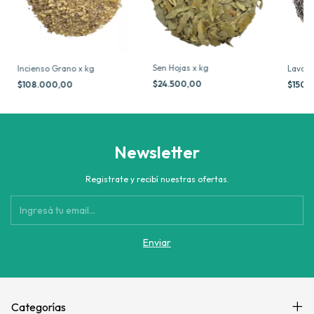
Sen Hojas x kg
Incienso Grano x kg
Lavand
$24.500,00
$108.000,00
$150.
Newsletter
Registrate y recibí nuestras ofertas.
Categorías