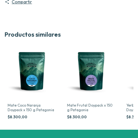
Compartir
Productos similares
Mate Coco Naranja
Mate Frutal Doypack x 150
Yerba 
Doypack x 150 g Patagonia
g Patagonia
Doypac
$8.300,00
$8.300,00
$8.30