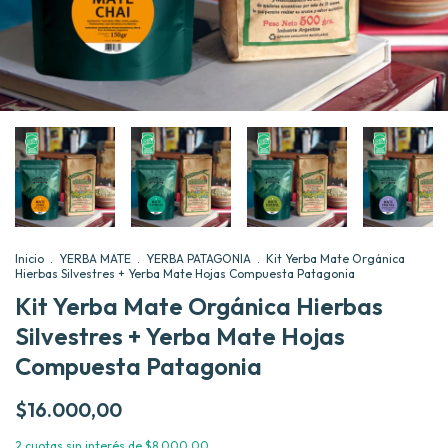
Inicio
.
YERBA MATE
.
YERBA PATAGONIA
.
Kit Yerba Mate Orgánica
Hierbas Silvestres + Yerba Mate Hojas Compuesta Patagonia
Kit Yerba Mate Orgánica Hierbas
Silvestres + Yerba Mate Hojas
Compuesta Patagonia
$16.000,00
2
cuotas sin interés de
$8.000,00