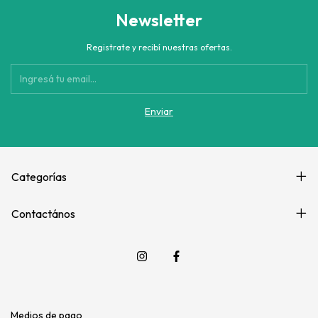
Newsletter
Registrate y recibí nuestras ofertas.
Categorías
Contactános
Medios de pago