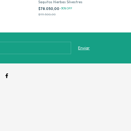
Saquitos Hierbas Silvestres
Silvestres
$78.050,00
-
30
%
OFF
$4.200,00
$111.500,00