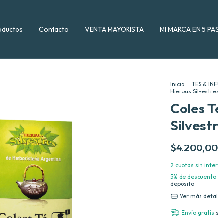
oductos
Contacto
VENTA MAYORISTA
MI MARCA EN 5 PA
Inicio
.
TES & IN
Hierbas Silvestre
Coles T
Silvest
$4.200,00
2
cuotas sin inte
5% de descuento
depósito
Ver más detal
Envío gratis