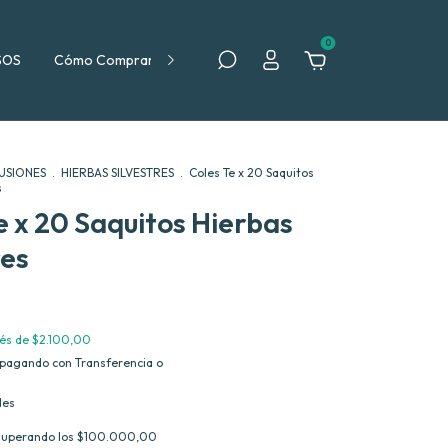
0
SOS
Cómo Comprar
Política de Devolución
FUSIONES
.
HIERBAS SILVESTRES
.
Coles Te x 20 Saquitos
s
e x 20 Saquitos Hierbas
res
rés de
$2.100,00
pagando con Transferencia o
les
superando los
$100.000,00