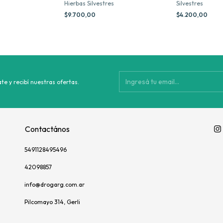
Hierbas Silvestres
Silvestres
$9.700,00
$4.200,00
te y recibí nuestras ofertas.
Contactános
5491128495496
42098857
info@drogarg.com.ar
Pilcomayo 314, Gerli