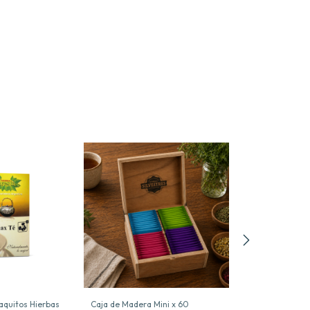
aquitos Hierbas
Caja de Madera Mini x 60
Diabmax Te x 20