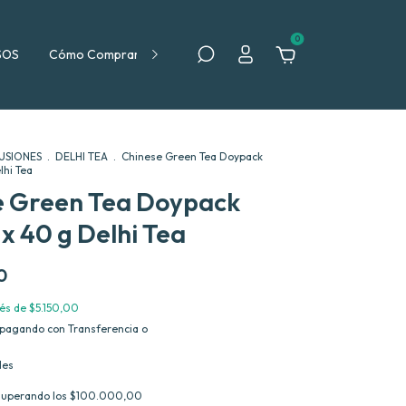
0
SOS
Cómo Comprar
Política de Devolución
FUSIONES
.
DELHI TEA
.
Chinese Green Tea Doypack
lhi Tea
e Green Tea Doypack
x 40 g Delhi Tea
0
rés de
$5.150,00
pagando con Transferencia o
les
superando los
$100.000,00