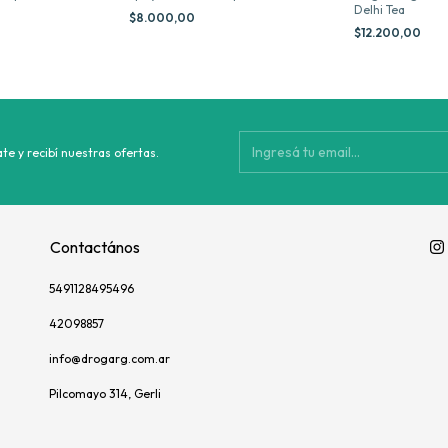
Delhi Tea
$8.000,00
$12.200,00
te y recibí nuestras ofertas.
Contactános
5491128495496
42098857
info@drogarg.com.ar
Pilcomayo 314, Gerli