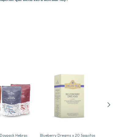
- Doypack Hebras
Blueberry Dreams x 20 Saquitos
Te Verde Gunpo