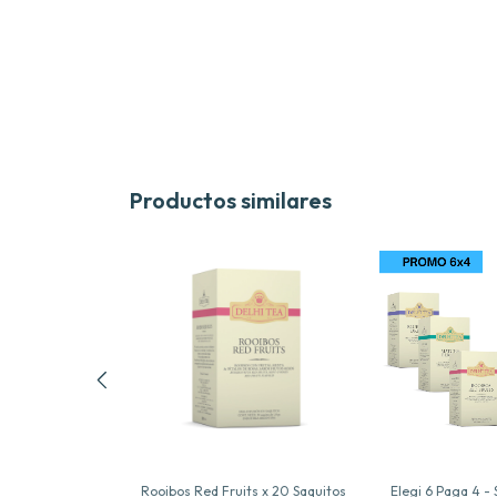
Productos similares
 Hebras x 30 g
Rooibos Red Fruits x 20 Saquitos
Elegi 6 Paga 4 - 