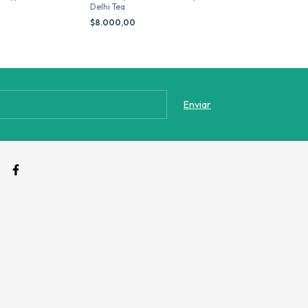
Delhi Tea
Hebras x 40 g D
$8.000,00
$12.200,00