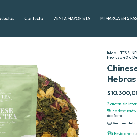
oductos
Contacto
VENTA MAYORISTA
MI MARCA EN 5 PA
Inicio
.
TES & IN
Hebras x 40 g De
Chines
Hebras 
$10.300,0
2
cuotas sin inte
5% de descuento
depósito
Ver más detal
Envío gratis