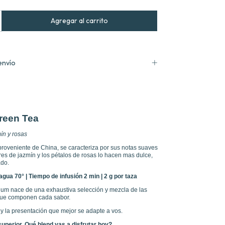
envío
reen Tea
ín y rosas
roveniente de China, se caracteriza por sus notas suaves
ores de jazmín y los pétalos de rosas lo hacen mas dulce,
ado.
gua 70° | Tiempo de infusión 2 min | 2 g por taza
ium nace de una exhaustiva selección y mezcla de las
que componen cada sabor.
 y la presentación que mejor se adapte a vos.
superior. Qué blend vas a disfrutar hoy?