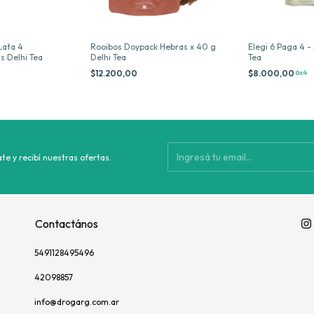
Lata 4
Rooibos Doypack Hebras x 40 g
Elegi 6 Paga 4 -
s Delhi Tea
Delhi Tea
Tea
$12.200,00
$8.000,00
6x4
te y recibí nuestras ofertas.
Contactános
5491128495496
42098857
info@drogarg.com.ar