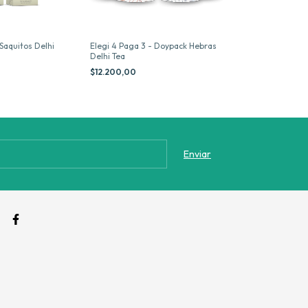
 Saquitos Delhi
Elegi 4 Paga 3 - Doypack Hebras
Green Whisper 
Delhi Tea
40 g Delhi Tea
$12.200,00
$10.300,00