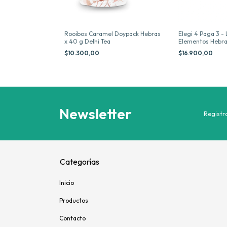
ts x 20 Saquitos
Rooibos Caramel Doypack Hebras
Elegi 4 Paga 3 - 
x 40 g Delhi Tea
Elementos Hebra
$10.300,00
$16.900,00
Newsletter
Registra
Categorías
Inicio
Productos
Contacto