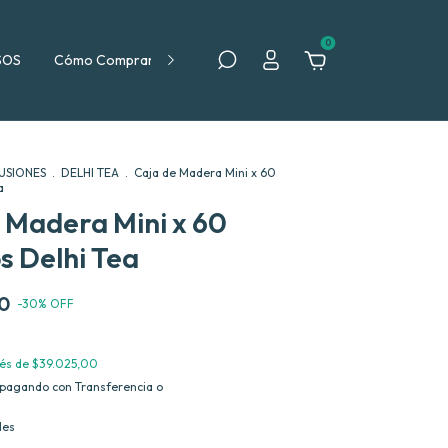
0
SOS
Cómo Comprar
Política de Devolución
FUSIONES
.
DELHI TEA
.
Caja de Madera Mini x 60
a
 Madera Mini x 60
s Delhi Tea
0
-
30
%
OFF
rés de
$39.025,00
pagando con Transferencia o
les