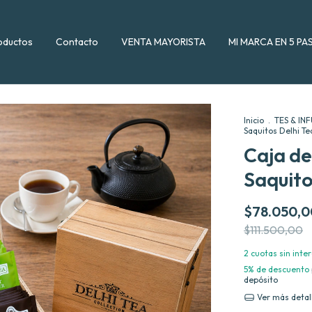
oductos
Contacto
VENTA MAYORISTA
MI MARCA EN 5 PA
Inicio
.
TES & IN
Saquitos Delhi Te
Caja de
Saquito
$78.050,0
$111.500,00
2
cuotas sin inte
5% de descuento
depósito
Ver más detal