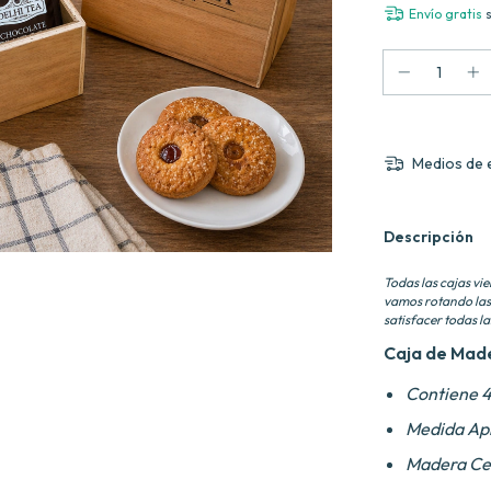
Envío gratis
Medios de 
Descripción
Todas las cajas vi
vamos rotando las
satisfacer todas l
Caja de Made
Contiene 4
Medida Apr
Madera Ce